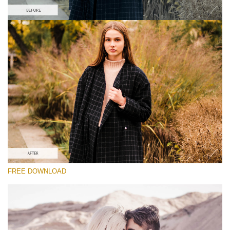
Выберите Вариант
Lightroom Fall Preset #22
Vintage Love
(60 Lr Presets)
Luxe Wedding
(230 Lr Presets)
Entire Collection
FREE DOWNLOAD
(2067 Lr Presets)
Скачать Бесплатно