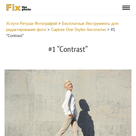
Услуги Ретуши Фотографий
>
Бесплатные Инструменты для
редактирования фото
>
Capture One Styles бесплатно
>
#1
"Contrast"
#1 "Contrast"
Cl
at
th
bu
an
re
Fr
Co
St
wi
2
mi