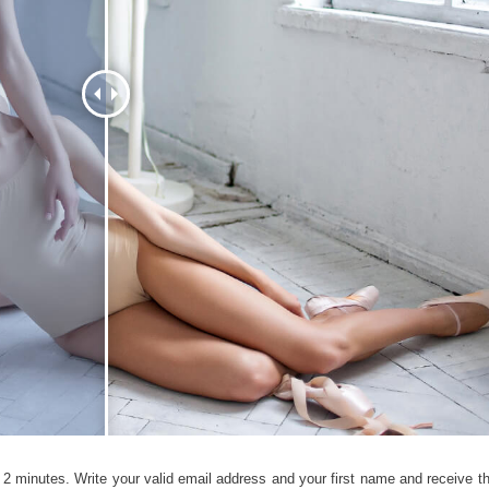
исы ретуши
Ретушь ювелирных
Данные для обуч
товаров
изделий
ИИ
2 minutes. Write your valid email address and your first name and receive the