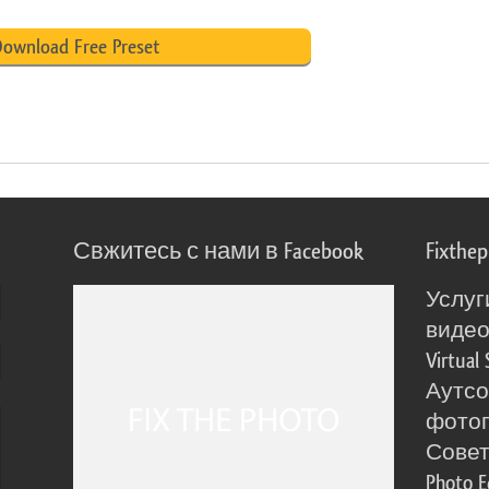
ownload Free Preset
Свжитесь с нами в Facebook
Fixthe
Услуг
виде
Virtual 
Аутсо
фото
Сове
Photo E