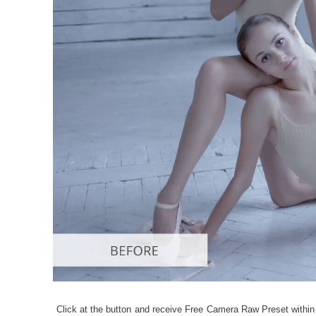
Серв
Click at the button and receive Free Camera Raw Preset within 