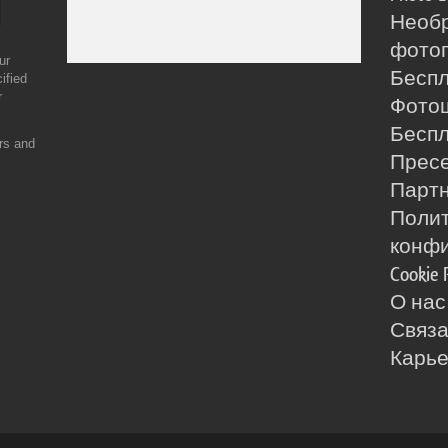
Необ
фотог
ur
Бесп
ified
r
Фото
Бесп
ers and
Прес
Партн
Поли
конф
Cookie 
О нас
Связа
Карь