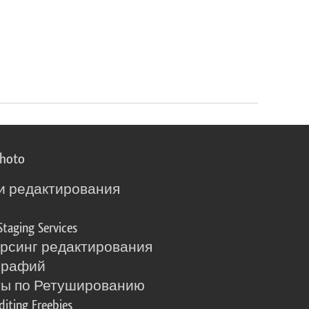
photo
и редактирования
о
Staging Services
рсинг редактирования
графий
ты по Ретушированию
diting Freebies