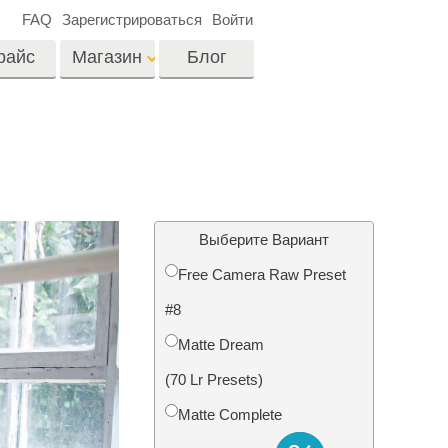
FAQ
Зарегистрироваться
Войти
райс
Магазин
Блог
es
Video
Профессиональные
LUTs
ши
Ретушь Фото
Видео Оверлейсы
о
Недвижимости
Выберите Вариант
Free Camera Raw Preset
на
#8
отки
Реставрация
Matte Dream
й
фотографий
(70 Lr Presets)
Matte Complete