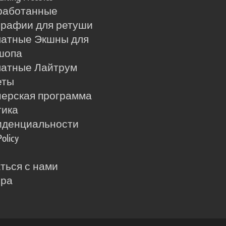
работанные
рафии для ретуши
латные Экшны для
шопа
латные Лайтрум
еты
ерская программа
тика
иденциальности
Policy
ться с нами
ера