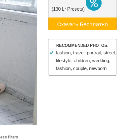
ения
Video Editing Services
(130 Lr Presets)
Скачать Бесплатно
RECOMMENDED PHOTOS:
fashion, travel, portrait, street,
lifestyle, children, wedding,
fashion, couple, newborn
se filters