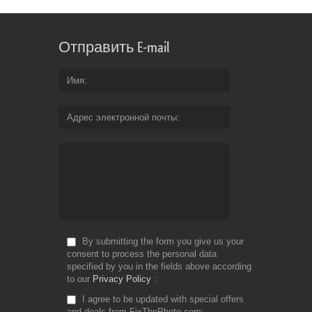
Отправить E-mail
Имя
Адрес электронной почты
By submitting the form you give us your
consent to process the personal data
specified by you in the fields above according
to our
Privacy Policy
I agree to be updated with special offers
and deals from FixThePhoto.com