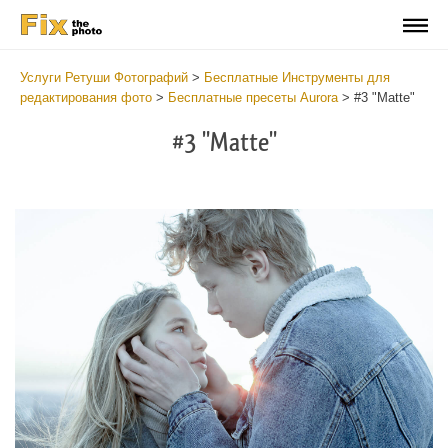
Услуги Ретуши Фотографий
>
Бесплатные Инструменты для
редактирования фото
>
Бесплатные пресеты Aurora
>
#3 "Matte"
#3 "Matte"
Cl
at
th
bu
an
re
Fr
Au
Pr
wi
2
mi
Wr