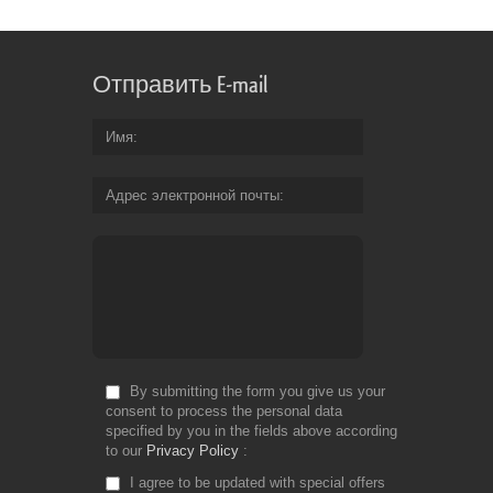
Отправить E-mail
Имя
Адрес электронной почты
By submitting the form you give us your
consent to process the personal data
specified by you in the fields above according
to our
Privacy Policy
I agree to be updated with special offers