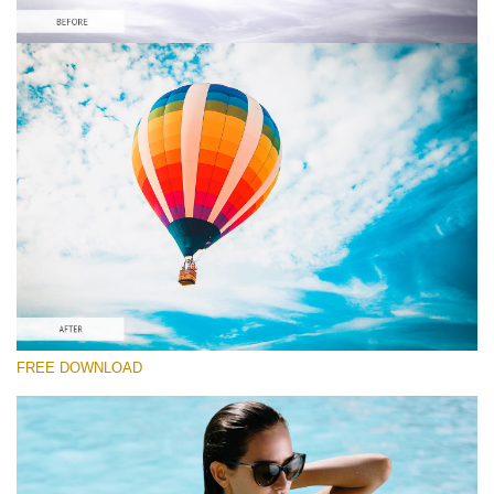
선택 해주세요
Orange&Teal Lightroom Preset #15
Film Effect
(30 Lr Presets)
Must-Have Collection
(1432 Lr Presets)
Entire Collection
FREE DOWNLOAD
(2067 Lr Presets)
무료 다운로드