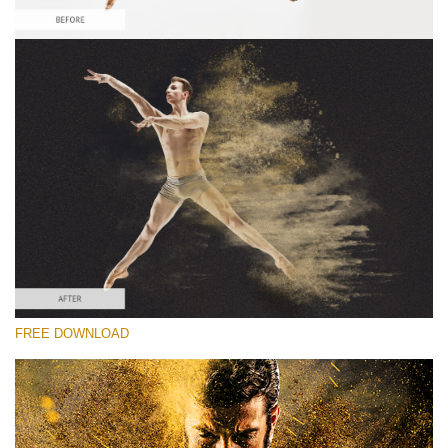
선택 해주세요
Free Sandstorm Actions #3
Sandstorm Bundle
Double Exposure Complete
Entire Collection
무료 다운로드
FREE DOWNLOAD