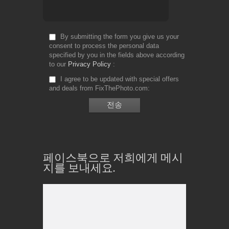
By submitting the form you give us your
consent to process the personal data
specified by you in the fields above according
to our
Privacy Policy
I agree to be updated with special offers
and deals from FixThePhoto.com
페이스북으로 저희에게 메시
지를 보내세요.