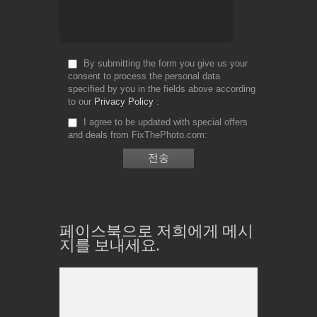
By submitting the form you give us your
consent to process the personal data
specified by you in the fields above according
to our
Privacy Policy
I agree to be updated with special offers
and deals from FixThePhoto.com
페이스북으로 저희에게 메시
지를 보내세요.