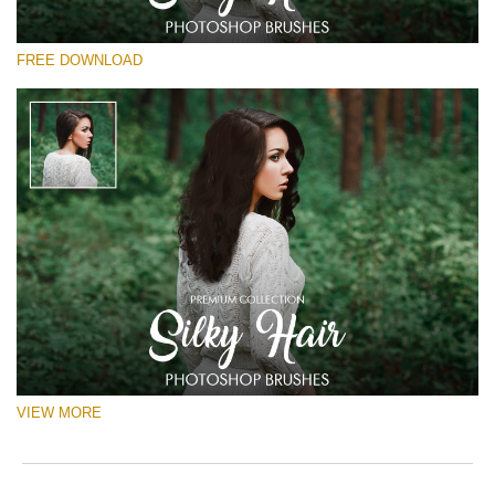
선택 해주세요
FREE DOWNLOAD
Free Ps Brush #5
Silky Hair
(40 Ps Brushes)
무료 다운로드
VIEW MORE