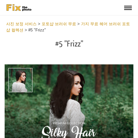
사진 보정 서비스
>
포토샵 브러쉬 무료
>
가지 무료 헤어 브러쉬 포토
샵 컬렉션
>
#5 "Frizz"
#5 "Frizz"