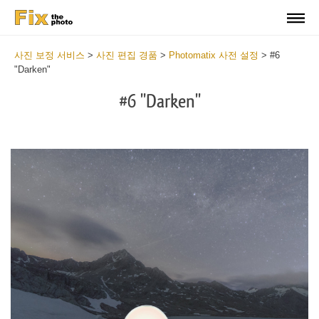
사진 보정 서비스
>
사진 편집 경품
>
Photomatix 사전 설정
>
#6
"Darken"
#6 "Darken"
Cl
at
th
bu
an
re
Fr
Ph
Pr
wi
2
mi
Wr