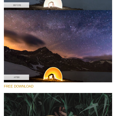
yo
선택 해주세요
va
em
Free Photomatix Preset #6
ad
an
Dark Film
yo
fir
(25 Lr Presets)
n
Wedding Collection
an
re
th
fil
(400 Lr Presets)
fr
Must-Have Collection
of
ch
Do
FREE DOWNLOAD
(1432 Lr Presets)
Fr
무료 다운로드
Pr