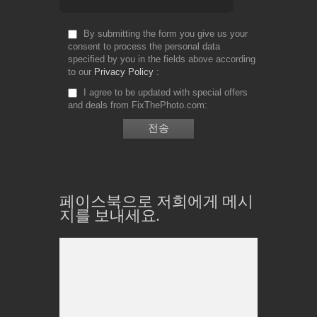
By submitting the form you give us your
consent to process the personal data
specified by you in the fields above according
to our
Privacy Policy
I agree to be updated with special offers
and deals from FixThePhoto.com
페이스북으로 저희에게 메시
지를 보내세요.