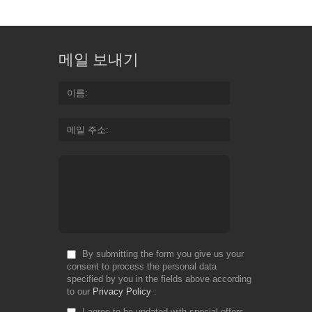
메일 보내기
이름
메일 주소
By submitting the form you give us your
consent to process the personal data
specified by you in the fields above according
to our
Privacy Policy
I agree to be updated with special offers