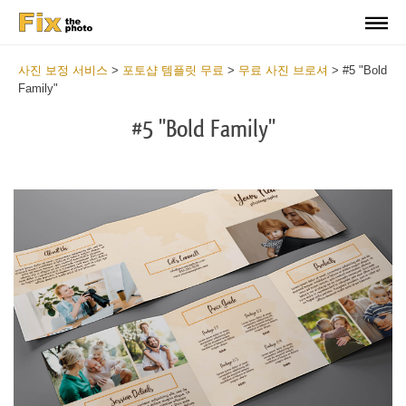
사진 보정 서비스
>
포토샵 템플릿 무료
>
무료 사진 브로셔
>
#5 "Bold
Family"
#5 "Bold Family"
Wa
Und
var
$v
in
/va
on
line
54
Wa
Try