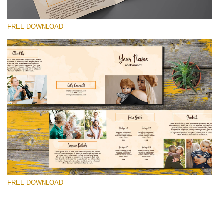
to
ac
arr
FREE DOWNLOAD
off
on
null
in
선택 해주세요
/va
on
Free Brochure #5
line
Photographer Marketing Templates
54
무료 다운로드
FREE DOWNLOAD