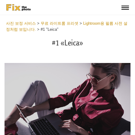
사진 보정 서비스
>
무료 라이트룸 프리셋
>
Lightroom용 필름 사전 설
정처럼 보입니다.
>
#1 "Leica"
#1 «Leica»
Do
Fr
Pr