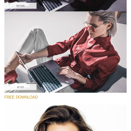
선택 해주세요
Looks Like Film Lightroom Preset #1
Portrait Pro
(40 Lr Presets)
Wedding Collection
(400 Lr Presets)
Entire Collection
FREE DOWNLOAD
(2067 Lr Presets)
무료 다운로드