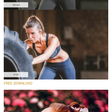
선택 해주세요
Sports Lightroom Preset #30
Dark Moody
(40 Lr Presets)
Luxe Wedding
(230 Lr Presets)
Entire Collection
FREE DOWNLOAD
(2067 Lr Presets)
무료 다운로드