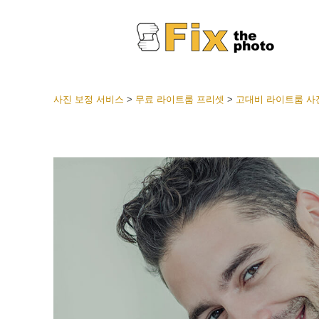
사진 보정 서비스
>
무료 라이트룸 프리셋
>
고대비 라이트룸 사전
라이트룸
전체 L
얼굴 
션
베스트 
모바일
웨딩 사