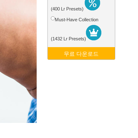
터
Video Editing Services
(400 Lr Presets)
Must-Have Collection
(1432 Lr Presets)
무료 다운로드