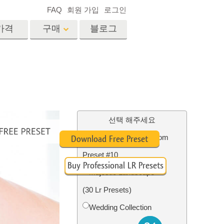
FAQ
회원 가입
로그인
가격
구매
블로그
es
Video
전문 LUT
비디오 오버레이
서비스
부동산 사진 편집 서비스
드
선택 해주세요
High Contrast Lightroom
Download Free Preset
장
Preset #10
Buy Professional LR Presets
비스
사진 서비스
Majestic Landscape
(30 Lr Presets)
Wedding Collection