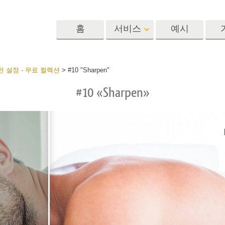
홈
서비스
예시
Lightroom
Photoshop
Templat
 설정 - 무료 컬렉션
>
#10 "Sharpen"
#10 «Sharpen»
 사전 설정
포토샵 액션
템플릿
R 사전 설정 컬렉
포토샵 브러쉬
마케팅 템플릿
리터칭 서비스
뷔 서비스
아기 사진 보정 
포토샵 오버레이
발렌타인 데이 카
딜 프리셋
포토샵 텍스처
결혼식 초대장
 컬렉션
Ps Actions 전체 컬렉션
어린이 생일 초대
Ps 오버레이 전체 컬렉
션
진 편집 서비스
AI로 생성된 의류 모델
이미지 조작 서