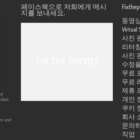
페이스북으로 저희에게 메시
Fixthe
지를 보내세요.
동영상
Virtual 
사진 
리터칭
사진 
수정을
무료 
무료 
제휴 
ur
개인 
ified
r
쿠키 
회사 
ers and
문의
직업