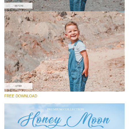
선택 해주세요
Free Instagram Preset #20
Honey Moon
(30 Lr Presets)
Wedding Collection
(400 Lr Presets)
Must-Have Collection
FREE DOWNLOAD
(1432 Lr Presets)
무료 다운로드