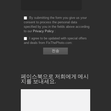
By submitting the form you give us your
consent to process the personal data
specified by you in the fields above according
to our
Privacy Policy
I agree to be updated with special offers
and deals from FixThePhoto.com
페이스북으로 저희에게 메시
지를 보내세요.