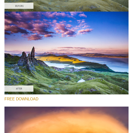
선택 해주세요
Free Landscape Action #5
Colorful Landscape
Double Exposure Complete
Entire Collection
무료 다운로드
FREE DOWNLOAD