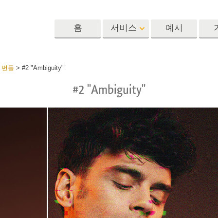
홈
서비스
예시
Lightroom
Photoshop
Templat
 번들
>
#2 "Ambiguity"
#2 "Ambiguity"
 사전 설정
포토샵 액션
템플릿
R 사전 설정 컬렉
포토샵 브러쉬
마케팅 템플릿
리터칭 서비스
뷔 서비스
아기 사진 보정 
포토샵 오버레이
발렌타인 데이 카
딜 프리셋
포토샵 텍스처
결혼식 초대장
 컬렉션
Ps Actions 전체 컬렉션
어린이 생일 초대
Ps 오버레이 전체 컬렉
션
진 편집 서비스
AI로 생성된 의류 모델
이미지 조작 서