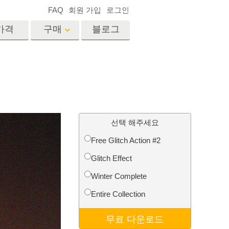
FAQ
회원 가입
로그인
가격
구매
블로그
es
Video
전문 LUT
비디오 오버레이
서비스
부동산 사진 편집 서비스
드
선택 해주세요
Free Glitch Action #2
장
Glitch Effect
비스
사진 서비스
Winter Complete
Entire Collection
무료 다운로드