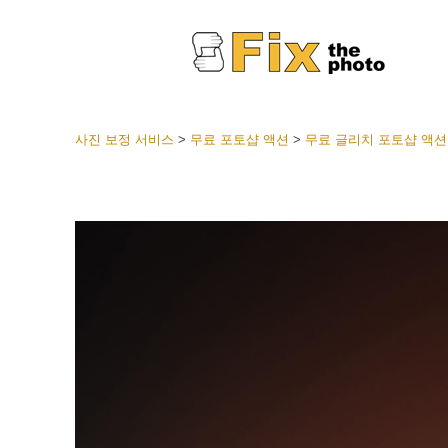
사진 보정 서비스
>
무료 포토샵 액션
>
무료 글리치 포토샵 액션
라이트룸
전체 L
얼굴 
션
베스트 
모바일
웨딩 사