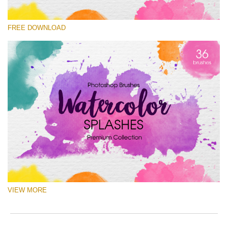
선택 해주세요
FREE DOWNLOAD
Free Ps Brush #6
Watercolor Splashes
(36 Ps Brushes)
무료 다운로드
VIEW MORE