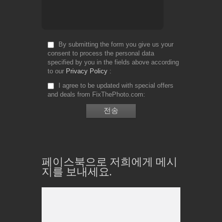
By submitting the form you give us your
consent to process the personal data
specified by you in the fields above according
to our
Privacy Policy
I agree to be updated with special offers
and deals from FixThePhoto.com
페이스북으로 저희에게 메시
지를 보내세요.