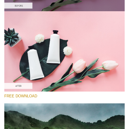
선택 해주세요
Lightroom Preset for Product Photo #16
HDR Effect
(40 Lr Presets)
Must-Have Collection
(1432 Lr Presets)
Entire Collection
FREE DOWNLOAD
(2067 Lr Presets)
무료 다운로드