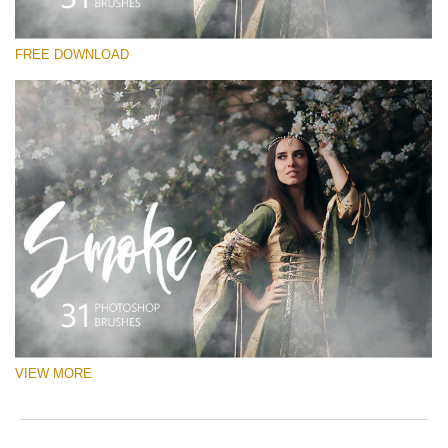
선택 해주세요
FREE DOWNLOAD
Free Ps Brush #7
White Smoke
(31 Ps Brushes)
무료 다운로드
VIEW MORE