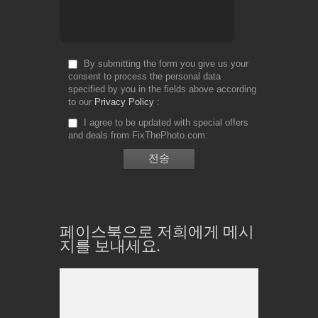
By submitting the form you give us your
consent to process the personal data
specified by you in the fields above according
to our
Privacy Policy
I agree to be updated with special offers
and deals from FixThePhoto.com
페이스북으로 저희에게 메시
지를 보내세요.