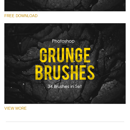
you
o
val
e
선택 해주세요
ema
r
FREE DOWNLOAD
Free Ps Brush #21
add
a
an
p
Old Grunge
you
S
firs
a
(34 Ps Brushes)
na
b
an
p
무료 다운로드
rec
w
the
o
filt
c
fre
of
cha
VIEW MORE