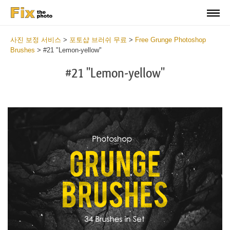
사진 보정 서비스
>
포토샵 브러쉬 무료
>
Free Grunge Photoshop
Brushes
>
#21 "Lemon-yellow"
#21 "Lemon-yellow"
C
li
S
at
y
the
f
but
t
an
a
rec
b
Fre
t
Gr
G
Br
P
wit
B
2
b
min
m
Wri
b