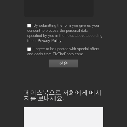
By submitting the form you give us your
consent to process the personal data
specified by you in the fields above according
to our
Privacy Policy
I agree to be updated with special offers
and deals from FixThePhoto.com
페이스북으로 저희에게 메시
지를 보내세요.