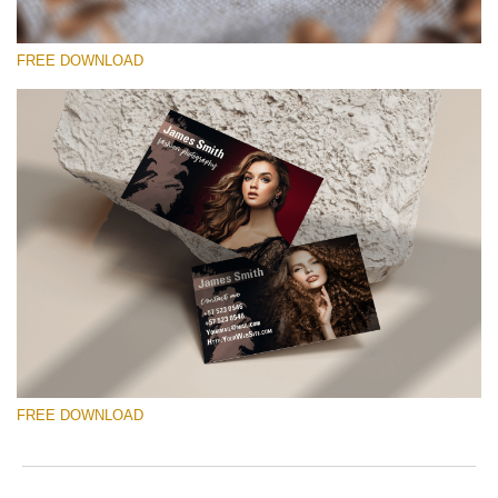
FREE DOWNLOAD
선택 해주세요
Free Template #9
Wedding Photography Templates
무료 다운로드
FREE DOWNLOAD