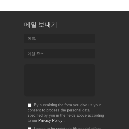
메일 보내기
이름
메일 주소
By submitting the form you give us your
consent to process the personal data
specified by you in the fields above according
to our
Privacy Policy
I agree to be updated with special offers