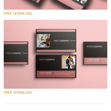
FREE DOWNLOAD
선택 해주세요
Free Template #53
Senior Price List
무료 다운로드
FREE DOWNLOAD