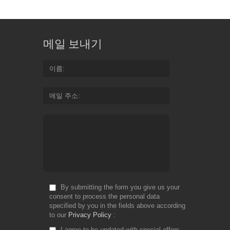
메일 보내기
이름
메일 주소
By submitting the form you give us your
consent to process the personal data
specified by you in the fields above according
to our
Privacy Policy
I agree to be updated with special offers