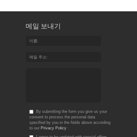
메일 보내기
이름
메일 주소
By submitting the form you give us your
consent to process the personal data
specified by you in the fields above according
to our
Privacy Policy
I agree to be updated with special offers