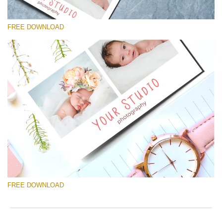
FREE DOWNLOAD
선택 해주세요
Free Template #35
Newborn Photography Price List
무료 다운로드
FREE DOWNLOAD