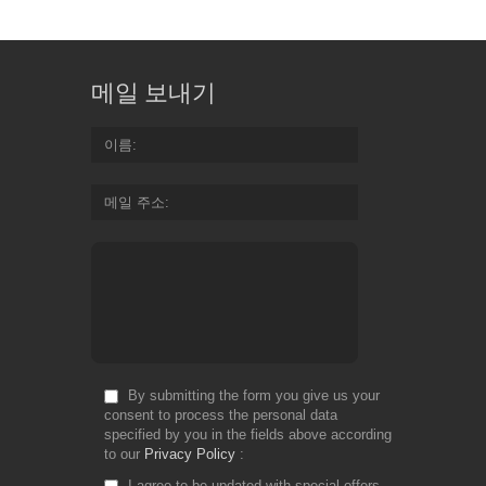
메일 보내기
이름
메일 주소
By submitting the form you give us your
consent to process the personal data
specified by you in the fields above according
to our
Privacy Policy
I agree to be updated with special offers