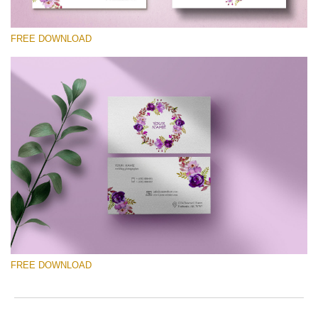
FREE DOWNLOAD
선택 해주세요
Free Template #34
Photography Flyer Template
무료 다운로드
FREE DOWNLOAD