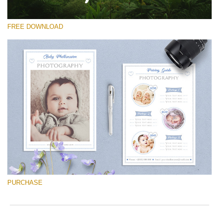
FREE DOWNLOAD
선택 해주세요
Free Font #49
Newborn Photography Price List
무료 다운로드
PURCHASE