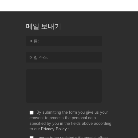
메일 보내기
이름
메일 주소
By submitting the form you give us your
consent to process the personal data
specified by you in the fields above according
to our
Privacy Policy
I agree to be updated with special offers