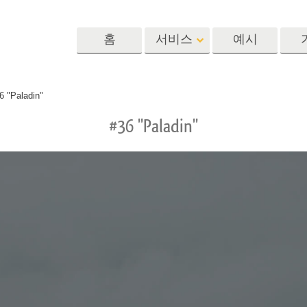
홈
서비스
예시
Lightroom
Photoshop
Templat
6 "Paladin"
#36 "Paladin"
 사전 설정
포토샵 액션
템플릿
R 사전 설정 컬렉
포토샵 브러쉬
마케팅 템플릿
리터칭 서비스
뷔 서비스
아기 사진 보정 
포토샵 오버레이
발렌타인 데이 카
딜 프리셋
포토샵 텍스처
결혼식 초대장
 컬렉션
Ps Actions 전체 컬렉션
어린이 생일 초대
Ps 오버레이 전체 컬렉
션
진 편집 서비스
AI로 생성된 의류 모델
이미지 조작 서