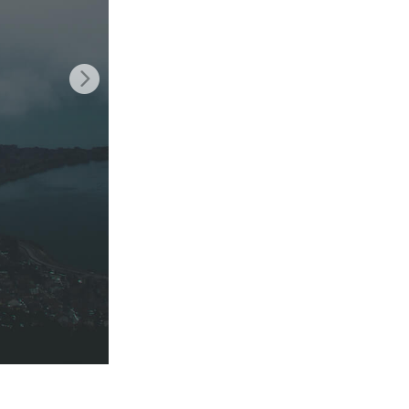
터
Video Editing Services