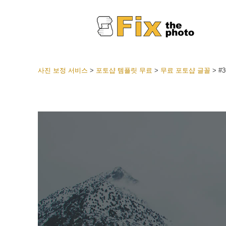
사진 보정 서비스
>
포토샵 템플릿 무료
>
무료 포토샵 글꼴
>
#3
라이트룸
전체 L
얼굴 
션
베스트 
모바일
웨딩 사