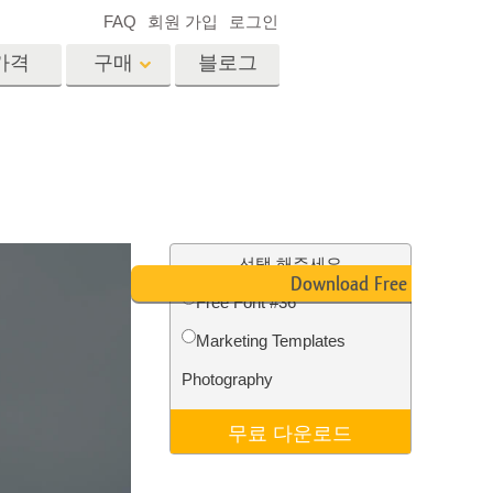
FAQ
회원 가입
로그인
가격
구매
블로그
es
Video
전문 LUT
비디오 오버레이
서비스
부동산 사진 편집 서비스
드
선택 해주세요
Download Free Font
Free Font #36
장
Marketing Templates
비스
사진 서비스
Photography
무료 다운로드