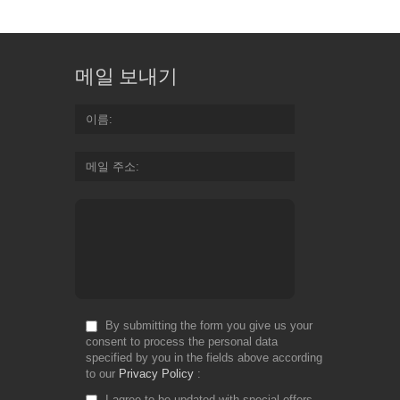
메일 보내기
이름
메일 주소
By submitting the form you give us your
consent to process the personal data
specified by you in the fields above according
to our
Privacy Policy
I agree to be updated with special offers