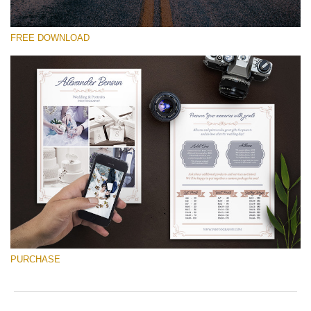
FREE DOWNLOAD
선택 해주세요
Free Font #16
Wedding Photography Templates
무료 다운로드
PURCHASE