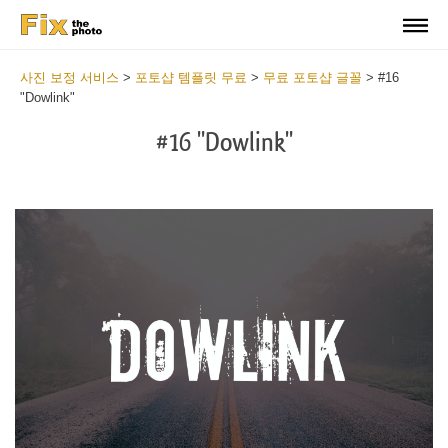
사진 보정 서비스
>
포토샵 템플릿 무료
>
무료 포토샵 글꼴
>
#16
"Dowlink"
#16 "Dowlink"
Do
Fr
Fo