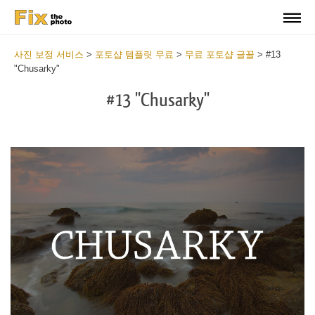
사진 보정 서비스
>
포토샵 템플릿 무료
>
무료 포토샵 글꼴
>
#13
"Chusarky"
#13 "Chusarky"
Do
Fr
Fo