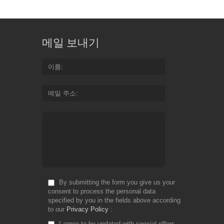
메일 보내기
이름
메일 주소
By submitting the form you give us your
consent to process the personal data
specified by you in the fields above according
to our
Privacy Policy
I agree to be updated with special offers