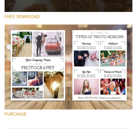
FREE DOWNLOAD
선택 해주세요
Free Font #13
Photography Flyer Template
무료 다운로드
PURCHASE