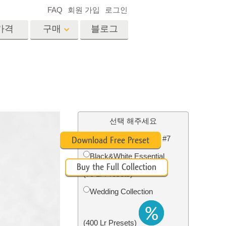
FAQ
회원 가입
로그인
가격
구매
블로그
es
Video
전문 LUT
비디오 오버레이
서비스
부동산 사진 편집 서비스
드
선택 해주세요
Free Newborn Preset #7
Download Free Preset
장
Black&White Essential
Buy the Full Collection
비스
사진 서비스
(70 Lr Presets)
Wedding Collection
(400 Lr Presets)