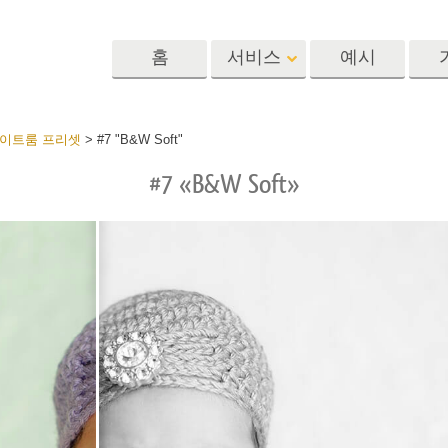
홈
서비스
예시
Lightroom
Photoshop
Templat
라이트룸 프리셋
>
#7 "B&W Soft"
#7 «B&W Soft»
 사전 설정
포토샵 액션
템플릿
R 사전 설정 컬렉
포토샵 브러쉬
마케팅 템플릿
리터칭 서비스
뷔 서비스
아기 사진 보정 
포토샵 오버레이
발렌타인 데이 카
딜 프리셋
포토샵 텍스처
결혼식 초대장
 컬렉션
Ps Actions 전체 컬렉션
어린이 생일 초대
Ps 오버레이 전체 컬렉
션
진 편집 서비스
AI로 생성된 의류 모델
이미지 조작 서