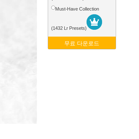
터
Video Editing Services
Must-Have Collection
(1432 Lr Presets)
무료 다운로드