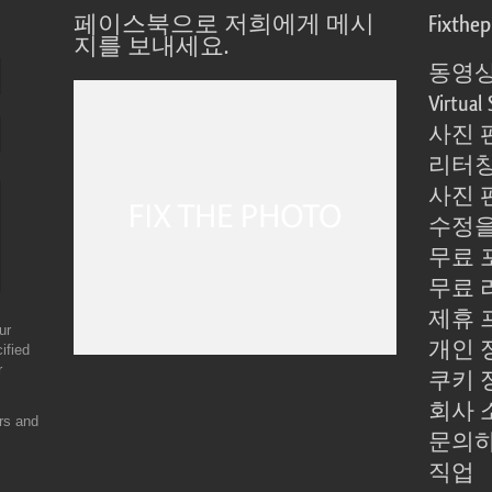
페이스북으로 저희에게 메시
Fixthe
지를 보내세요.
동영상
Virtual 
사진 
리터칭
사진 
수정을
무료 
무료 
제휴 
ur
개인 
ified
r
쿠키 
회사 
ers and
문의
직업