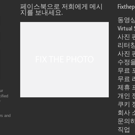
페이스북으로 저희에게 메시
Fixthe
지를 보내세요.
동영상
Virtual 
사진 
리터칭
사진 
수정을
무료 
무료 
제휴 
ur
개인 
ified
r
쿠키 
회사 
ers and
문의
직업