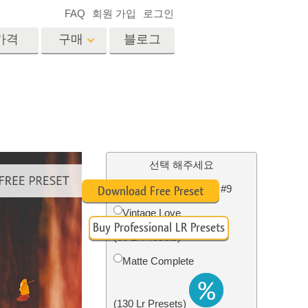
FAQ
회원 가입
로그인
가격
구매
블로그
es
Video
전문 LUT
비디오 오버레이
서비스
부동산 사진 편집 서비스
드
선택 해주세요
Lightroom Fall Preset #9
Download Free Preset
장
Vintage Love
Buy Professional LR Presets
비스
사진 서비스
(60 Lr Presets)
Matte Complete
(130 Lr Presets)