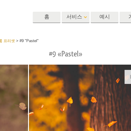
홈
서비스
예시
Lightroom
Photoshop
Templat
룸 프리셋
>
#9 "Pastel"
#9 «Pastel»
 사전 설정
포토샵 액션
템플릿
R 사전 설정 컬렉
포토샵 브러쉬
마케팅 템플릿
리터칭 서비스
뷔 서비스
아기 사진 보정 
포토샵 오버레이
발렌타인 데이 카
딜 프리셋
포토샵 텍스처
결혼식 초대장
 컬렉션
Ps Actions 전체 컬렉션
어린이 생일 초대
Ps 오버레이 전체 컬렉
션
진 편집 서비스
AI로 생성된 의류 모델
이미지 조작 서