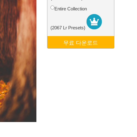
터
Video Editing Services
Entire Collection
(2067 Lr Presets)
무료 다운로드