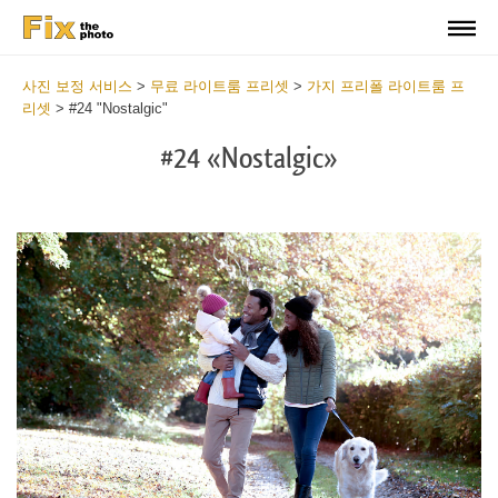
사진 보정 서비스
>
무료 라이트룸 프리셋
>
가지 프리폴 라이트룸 프
리셋
>
#24 "Nostalgic"
#24 «Nostalgic»
Do
Fr