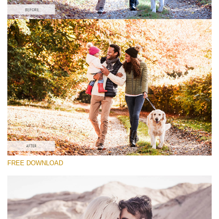
선택 해주세요
Lightroom Fall Preset #24
Vintage Love
(60 Lr Presets)
Wedding Collection
(400 Lr Presets)
Entire Collection
FREE DOWNLOAD
(2067 Lr Presets)
무료 다운로드