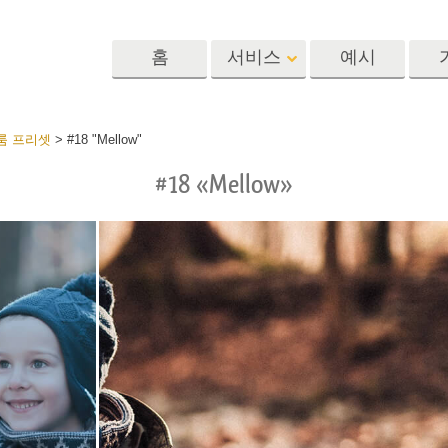
홈
서비스
예시
Lightroom
Photoshop
Templat
룸 프리셋
>
#18 "Mellow"
#18 «Mellow»
 사전 설정
포토샵 액션
템플릿
R 사전 설정 컬렉
포토샵 브러쉬
마케팅 템플릿
리터칭 서비스
뷔 서비스
아기 사진 보정 
포토샵 오버레이
발렌타인 데이 카
딜 프리셋
포토샵 텍스처
결혼식 초대장
 컬렉션
Ps Actions 전체 컬렉션
어린이 생일 초대
Ps 오버레이 전체 컬렉
션
진 편집 서비스
AI로 생성된 의류 모델
이미지 조작 서