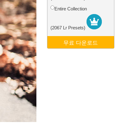
터
Video Editing Services
Entire Collection
(2067 Lr Presets)
무료 다운로드