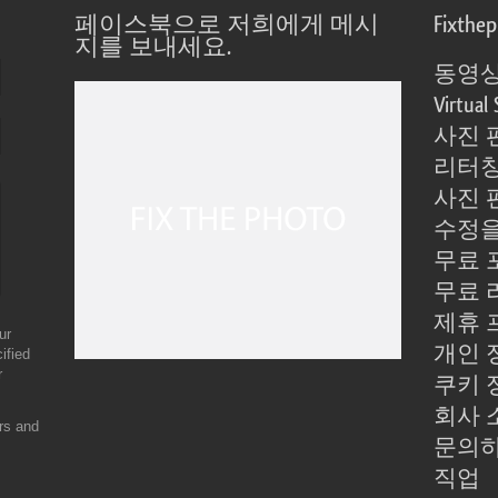
페이스북으로 저희에게 메시
Fixthe
지를 보내세요.
동영상
Virtual 
사진 
리터칭
사진 
수정을
무료 
무료 
제휴 
ur
개인 
ified
r
쿠키 
회사 
ers and
문의
직업