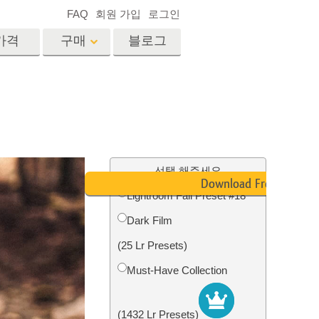
FAQ
회원 가입
로그인
가격
구매
블로그
es
Video
전문 LUT
비디오 오버레이
서비스
부동산 사진 편집 서비스
드
선택 해주세요
Download Free
Lightroom Fall Preset #18
장
Dark Film
비스
사진 서비스
(25 Lr Presets)
Must-Have Collection
(1432 Lr Presets)