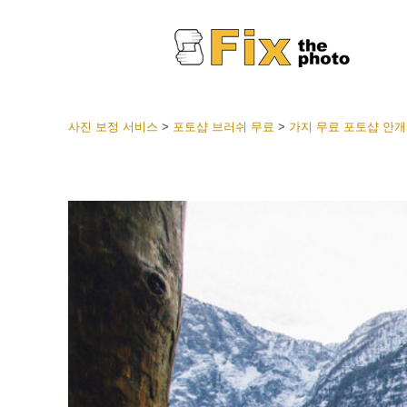
사진 보정 서비스
>
포토샵 브러쉬 무료
>
가지 무료 포토샵 안개
라이트룸
전체 L
얼굴 
션
베스트 
모바일
웨딩 사