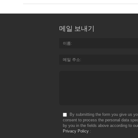
메일 보내기
이름
메일 주소
By submitting the form you give us yo
consent to process the personal data spec
by you in the fields above according to ou
Privacy Policy