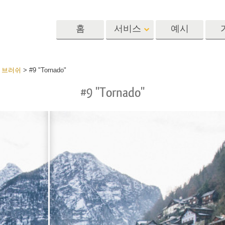
홈
서비스
예시
Lightroom
Photoshop
Templat
 브러쉬
>
#9 "Tornado"
#9 "Tornado"
 사전 설정
포토샵 액션
템플릿
R 사전 설정 컬렉
포토샵 브러쉬
마케팅 템플릿
리터칭 서비스
뷔 서비스
아기 사진 보정 
포토샵 오버레이
발렌타인 데이 카
딜 프리셋
포토샵 텍스처
결혼식 초대장
 컬렉션
Ps Actions 전체 컬렉션
어린이 생일 초대
Ps 오버레이 전체 컬렉
션
진 편집 서비스
AI로 생성된 의류 모델
이미지 조작 서