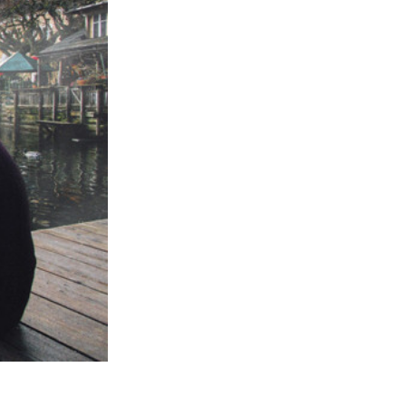
터
Video Editing Services