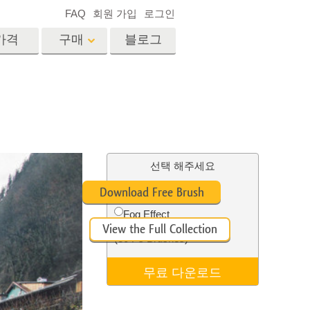
FAQ
회원 가입
로그인
가격
구매
블로그
es
Video
전문 LUT
비디오 오버레이
서비스
부동산 사진 편집 서비스
드
선택 해주세요
Free Ps Brush #9
Download Free Brush
장
Fog Effect
View the Full Collection
비스
사진 서비스
(30 Ps Brushes)
무료 다운로드