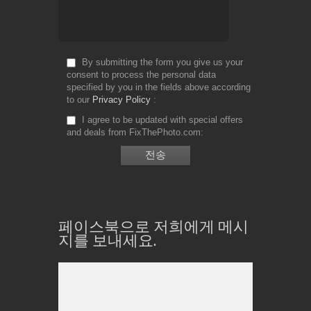
By submitting the form you give us your
consent to process the personal data
specified by you in the fields above according
to our
Privacy Policy
I agree to be updated with special offers
and deals from FixThePhoto.com
페이스북으로 저희에게 메시
지를 보내세요.