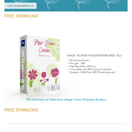
FREE DOWNLOAD
선택 해주세요
Free Ps Brush #1
Magic Flowers
(30 Ps Brushes)
무료 다운로드
FREE DOWNLOAD