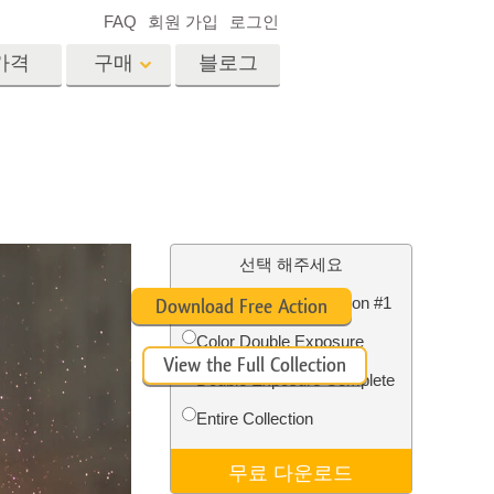
FAQ
회원 가입
로그인
가격
구매
블로그
es
Video
전문 LUT
비디오 오버레이
서비스
부동산 사진 편집 서비스
드
선택 해주세요
Double Exposure Action #1
Download Free Action
장
Color Double Exposure
View the Full Collection
비스
사진 서비스
Double Exposure Complete
Entire Collection
무료 다운로드