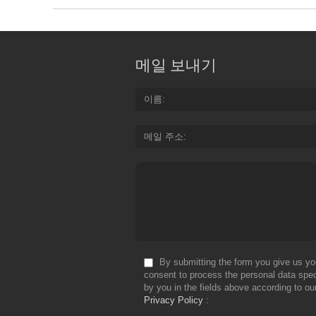
메일 보내기
이름
메일 주소
By submitting the form you give us yo
consent to process the personal data spec
by you in the fields above according to ou
Privacy Policy