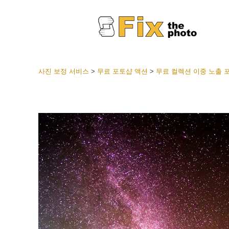
사진 보정 서비스
>
무료 포토샵 액션
>
무료 컬렉션 이중 노출 
라이트룸
전체 L
얼굴 
션
베스트 
모바일
웨딩 사