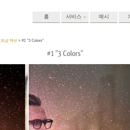
홈
서비스
예시
Lightroom
Photoshop
Templat
포토샵 액션
>
#1 "3 Colors"
#1 "3 Colors"
 사전 설정
포토샵 액션
템플릿
R 사전 설정 컬렉
포토샵 브러쉬
마케팅 템플릿
리터칭 서비스
뷔 서비스
아기 사진 보정 
포토샵 오버레이
발렌타인 데이 카
딜 프리셋
포토샵 텍스처
결혼식 초대장
 컬렉션
Ps Actions 전체 컬렉션
어린이 생일 초대
Ps 오버레이 전체 컬렉
션
진 편집 서비스
AI로 생성된 의류 모델
이미지 조작 서