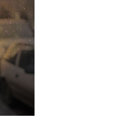
터
Video Editing Services