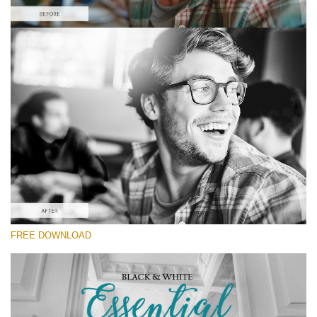
yo
선택 해주세요
va
em
Free Capture One Style #6
ad
an
Black&White Essential
yo
fir
(70 Lr Presets)
n
Luxe Wedding
an
re
th
fil
(230 Lr Presets)
fr
of
무료 다운로드
ch
FREE DOWNLOAD
Do
RECOMMENDED PHOTOS:
street, family, fashion, landscape, interior, portrait
Fr
photography
St