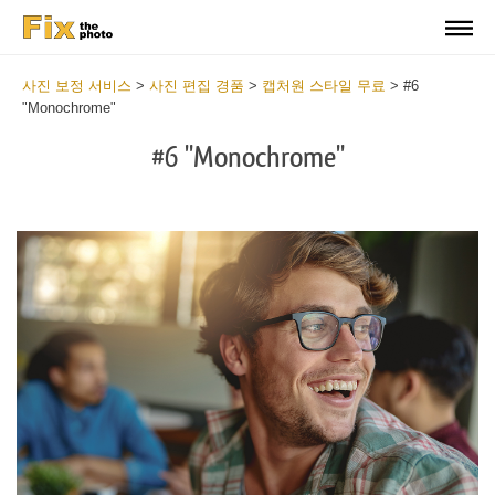
사진 보정 서비스
>
사진 편집 경품
>
캡처원 스타일 무료
>
#6
"Monochrome"
#6 "Monochrome"
Cl
at
th
bu
an
re
Fr
Mo
St
wi
2
mi
Wr