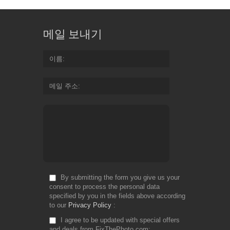
메일 보내기
이름
메일 주소
By submitting the form you give us your
consent to process the personal data
specified by you in the fields above according
to our
Privacy Policy
I agree to be updated with special offers
and deals from FixThePhoto.com