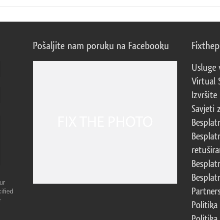
Pošaljite nam poruku na Facebooku
Fixthe
Usluge 
Virtual 
Izvršite
Savjeti 
Besplat
Besplat
retušira
Besplat
Besplat
ur
Partner
ified
r
Politika
Politika