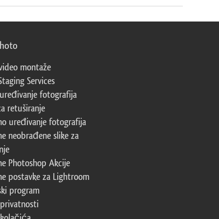
photo
video montaže
Staging Services
 uređivanje fotografija
za retuširanje
no uređivanje fotografija
ne neobrađene slike za
nje
ne Photoshop Akcije
ne postavke za Lightroom
ski program
 privatnosti
 kolačića