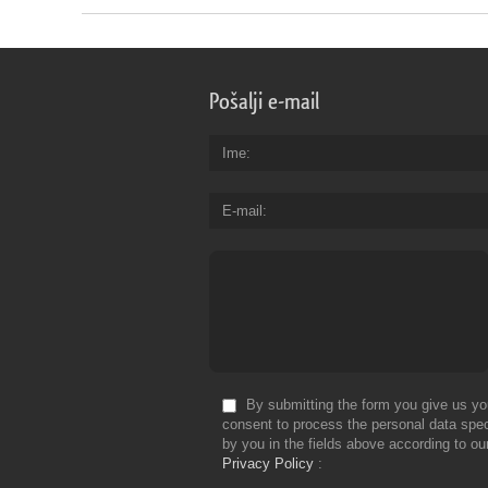
Pošalji e-mail
Ime
E-mail
By submitting the form you give us yo
consent to process the personal data spec
by you in the fields above according to ou
Privacy Policy