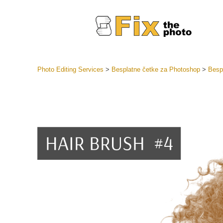
Photo Editing Services
>
Besplatne četke za Photoshop
>
Besp
Lightroom
LR Preset
Retuš
Predposta
ponude
Mobilne P
Uređivanje 