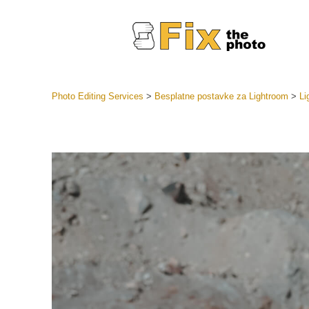
Photo Editing Services
>
Besplatne postavke za Lightroom
>
Li
Lightroom
LR Preset
Retuš
Predposta
ponude
Mobilne P
Uređivanje 