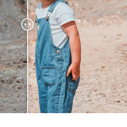
fotografija proizvoda
Uređivanje fotografija nakita
Podaci za obuku A