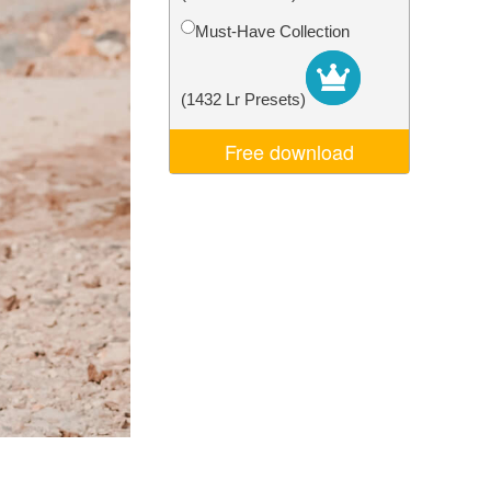
I
Video Editing Services
Must-Have Collection
(1432 Lr Presets)
Free download