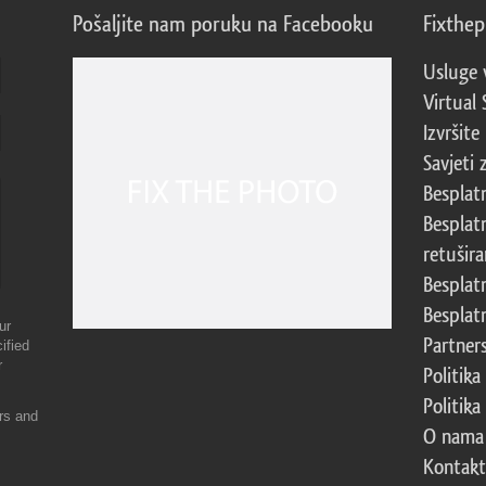
Pošaljite nam poruku na Facebooku
Fixthe
Usluge 
Virtual 
Izvršite
Savjeti 
Besplat
Besplat
retušira
Besplat
Besplat
ur
Partner
ified
r
Politika
Politika
ers and
O nama
Kontakt