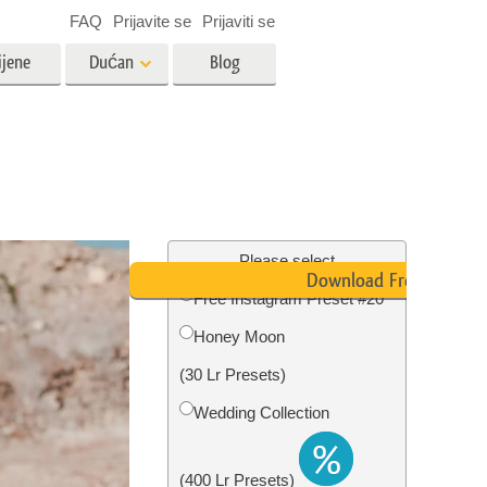
FAQ
Prijavite se
Prijaviti se
ijene
Dućan
Blog
es
Video
LUT-ovi za uređivanje videa
Profesionalni video slojevi
ija
Uređivanje fotografija nekretnina
Please select
Download Free
Free Instagram Preset #20
bavu
Honey Moon
ijama
Obnova fotografija
(30 Lr Presets)
Wedding Collection
(400 Lr Presets)