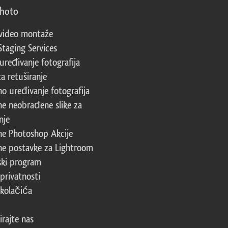
photo
video montaže
Staging Services
 uređivanje fotografija
za retuširanje
no uređivanje fotografija
ne neobrađene slike za
nje
ne Photoshop Akcije
ne postavke za Lightroom
ski program
 privatnosti
 kolačića
irajte nas