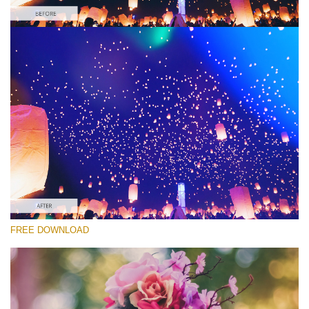
Please select
Free Light Leak Overlay #3
Light Leaks Effect
Free download
FREE DOWNLOAD