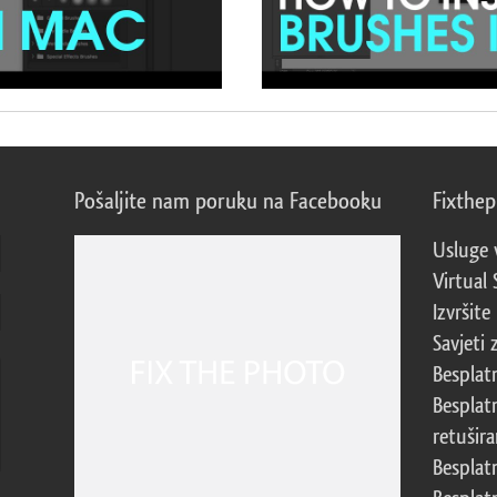
Pošaljite nam poruku na Facebooku
Fixthe
Usluge 
Virtual 
Izvršite
Savjeti 
Besplat
Besplat
retušira
Besplat