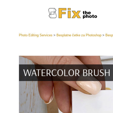
Photo Editing Services
>
Besplatne četke za Photoshop
>
Bespl
Lightroom
LR Preset
Retuš
Predposta
ponude
Mobilne P
Uređivanje 