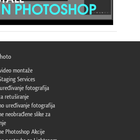
photo
video montaže
Staging Services
 uređivanje fotografija
za retuširanje
no uređivanje fotografija
ne neobrađene slike za
nje
ne Photoshop Akcije