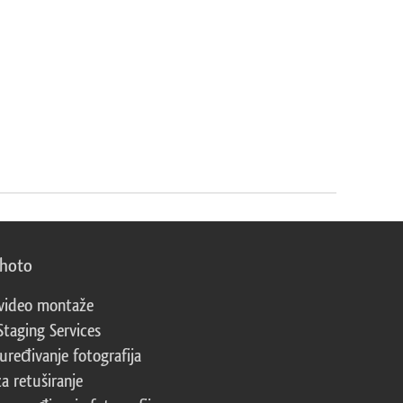
photo
video montaže
Staging Services
 uređivanje fotografija
za retuširanje