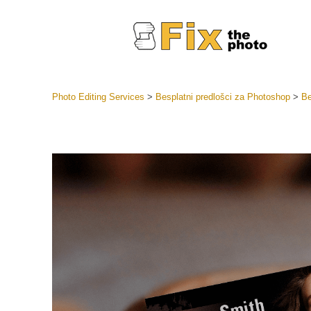
Photo Editing Services
>
Besplatni predlošci za Photoshop
>
Be
Lightroom
LR Preset
Retuš
Predposta
ponude
Mobilne P
Uređivanje 