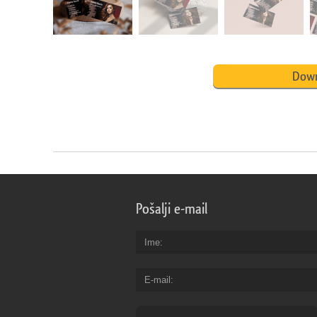
Down
Pošalji e-mail
Ime
E-mail