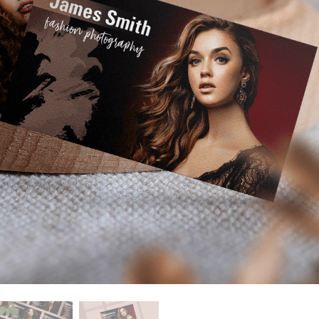
fotografija proizvoda
Uređivanje fotografija nakita
Podaci za obuku A