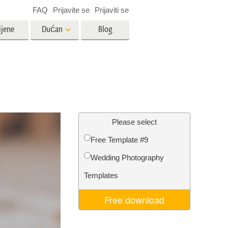
FAQ
Prijavite se
Prijaviti se
ijene
Dućan
Blog
es
Video
LUT-ovi za uređivanje videa
Profesionalni video slojevi
ija
Uređivanje fotografija nekretnina
Please select
Free Template #9
bavu
Wedding Photography
ijama
Obnova fotografija
Templates
Free download