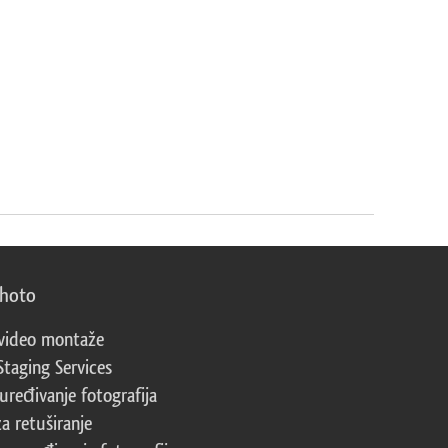
photo
video montaže
Staging Services
 uređivanje fotografija
za retuširanje