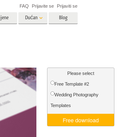
FAQ
Prijavite se
Prijaviti se
ijene
Dućan
Blog
es
Video
LUT-ovi za uređivanje videa
Profesionalni video slojevi
ija
Uređivanje fotografija nekretnina
Please select
Free Template #2
bavu
Wedding Photography
ijama
Obnova fotografija
Templates
Free download