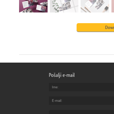
Down
Pošalji e-mail
Ime
E-mail