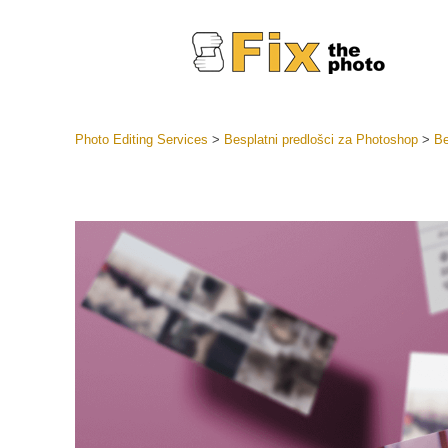
Photo Editing Services
>
Besplatni predlošci za Photoshop
>
Be
Lightroom
LR Preset
Retuš
Predposta
ponude
Mobilne P
Uređivanje 