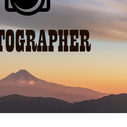
fotografija proizvoda
Uređivanje fotografija nakita
Podaci za obuku A