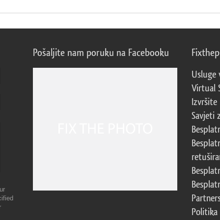
Pošaljite nam poruku na Facebooku
Fixthe
Usluge 
Virtual 
Izvršite
Savjeti 
Besplat
Besplat
retušira
Besplat
Besplat
ur
Partner
ified
r
Politika