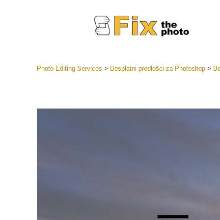
Photo Editing Services
>
Besplatni predlošci za Photoshop
>
Be
Lightroom
LR Preset
Retuš
Predposta
ponude
Mobilne P
Uređivanje 