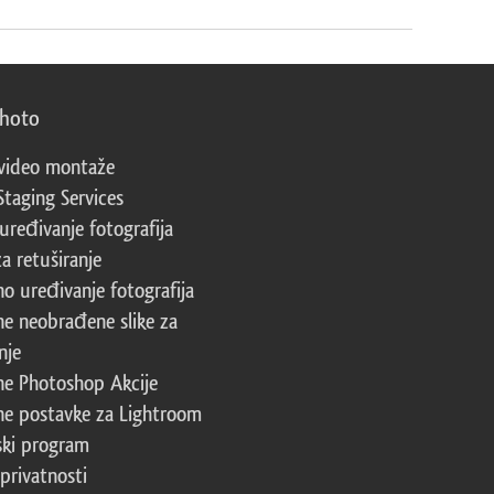
photo
video montaže
Staging Services
 uređivanje fotografija
za retuširanje
no uređivanje fotografija
ne neobrađene slike za
nje
ne Photoshop Akcije
ne postavke za Lightroom
ski program
 privatnosti