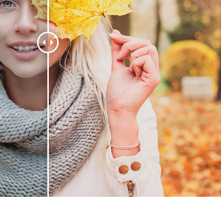
fotografija proizvoda
Uređivanje fotografija nakita
Podaci za obuku A