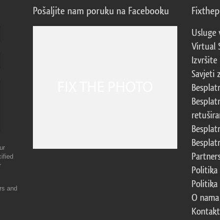
Pošaljite nam poruku na Facebooku
Fixthe
Usluge 
Virtual 
Izvršite
Savjeti 
Besplat
Besplat
retušira
Besplat
Besplat
ur
Partner
ified
r
Politika
Politika
ers and
O nama
Kontakt