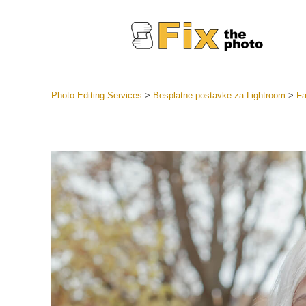
Photo Editing Services
>
Besplatne postavke za Lightroom
>
Fa
Lightroom
LR Preset
Retuš
Predposta
ponude
Mobilne P
Uređivanje 