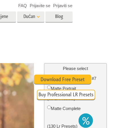
FAQ
Prijavite se
Prijaviti se
ijene
Dućan
Blog
es
Video
LUT-ovi za uređivanje videa
Profesionalni video slojevi
ija
Uređivanje fotografija nekretnina
Please select
Lightroom Fall Preset #7
Download Free Preset
bavu
Matte Portrait
Buy Professional LR Presets
ijama
Obnova fotografija
(30 Lr Presets)
Matte Complete
(130 Lr Presets)