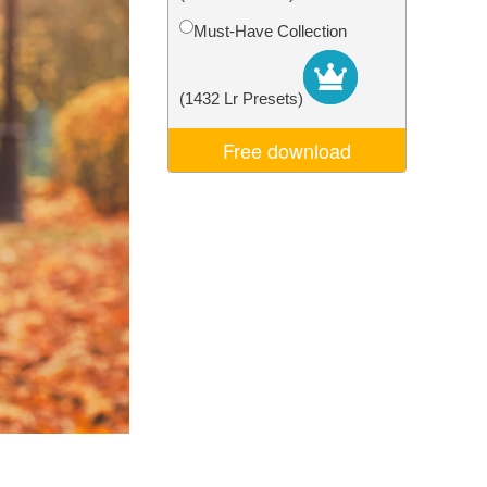
I
Video Editing Services
Must-Have Collection
(1432 Lr Presets)
Free download