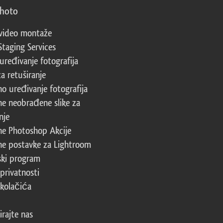
photo
video montaže
Staging Services
 uređivanje fotografija
za retuširanje
no uređivanje fotografija
ne neobrađene slike za
nje
ne Photoshop Akcije
ne postavke za Lightroom
ski program
 privatnosti
 kolačića
irajte nas