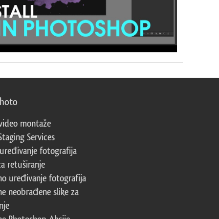
photo
video montaže
Staging Services
 uređivanje fotografija
za retuširanje
no uređivanje fotografija
ne neobrađene slike za
nje