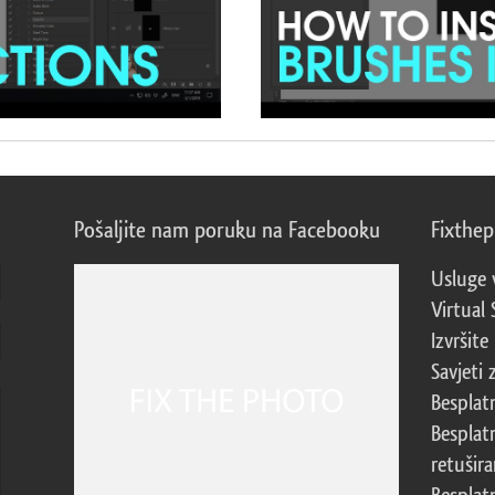
Pošaljite nam poruku na Facebooku
Fixthe
Usluge 
Virtual 
Izvršite
Savjeti 
Besplat
Besplat
retušira