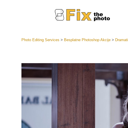
Photo Editing Services
>
Besplatne Photoshop Akcije
>
Dramati
Lightroom
LR Preset
Retuš
Predposta
ponude
Mobilne P
Uređivanje 