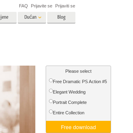
FAQ
Prijavite se
Prijaviti se
ijene
Dućan
Blog
es
Video
LUT-ovi za uređivanje videa
Profesionalni video slojevi
ija
Uređivanje fotografija nekretnina
Please select
Free Dramatic PS Action #5
bavu
Elegant Wedding
ijama
Obnova fotografija
Portrait Complete
Entire Collection
Free download