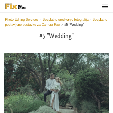
Photo Editing Services
>
Besplatno uređivanje fotografija
>
Besplatno
postavljene postavke za Camera Raw
>
#5 "Wedding"
#5 "Wedding"
Cl
at
th
bu
an
re
Fr
Ca
R
Pr
wi
2
mi