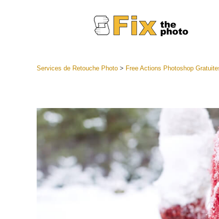
Services de Retouche Photo
>
Free Actions Photoshop Gratuite
Préréglag
Collectio
Services
préréglag
Meilleures
Collecte 
Services d