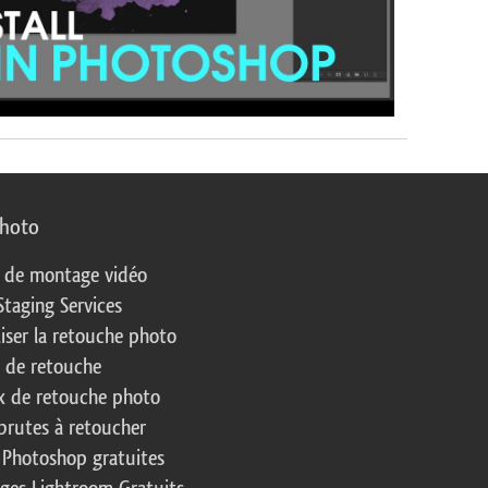
photo
s de montage vidéo
Staging Services
liser la retouche photo
s de retouche
 de retouche photo
brutes à retoucher
 Photoshop gratuites