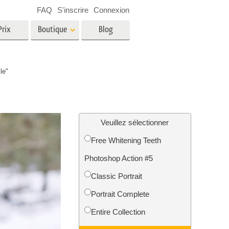
FAQ
S'inscrire
Connexion
Prix
Boutique
Blog
es
Video
le"
LUT professionnelles
Superpositions vidéo
oto pour
Services de retouche photo
immobilière
in
Veuillez sélectionner
Free Whitening Teeth
e
Photoshop Action #5
tion
Services de restauration photo
Classic Portrait
Portrait Complete
Entire Collection