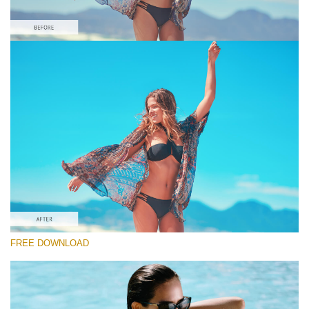
Veuillez sélectionner
Orange&Teal Lightroom Preset #9
Film Effect
(30 Lr Presets)
Must-Have Collection
(1432 Lr Presets)
Entire Collection
FREE DOWNLOAD
(2067 Lr Presets)
Téléchargement Gratuit