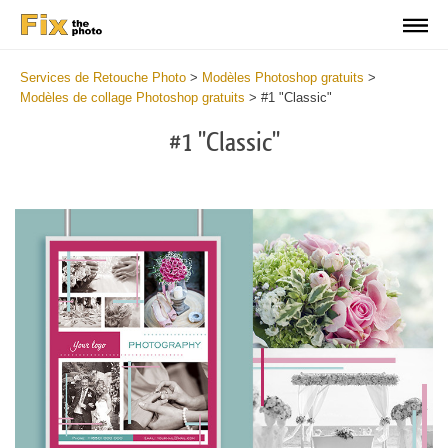
Services de Retouche Photo
>
Modèles Photoshop gratuits
>
Modèles de collage Photoshop gratuits
>
#1 "Classic"
#1 "Classic"
Wa
Und
var
$v
in
/va
on
line
54
Wa
Try