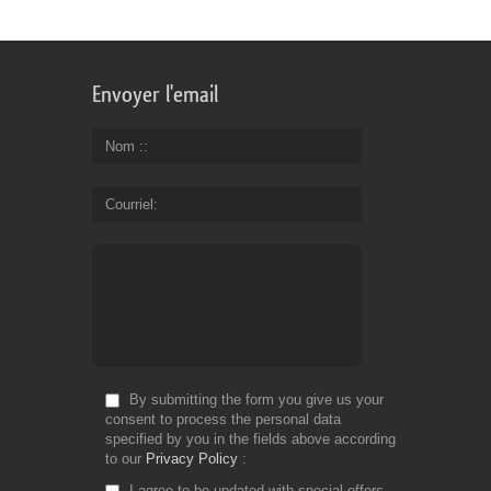
fa
an
ac
bil
Envoyer l'email
pr
Nom :
Fr
Do
Courriel
By submitting the form you give us your
consent to process the personal data
specified by you in the fields above according
to our
Privacy Policy
I agree to be updated with special offers